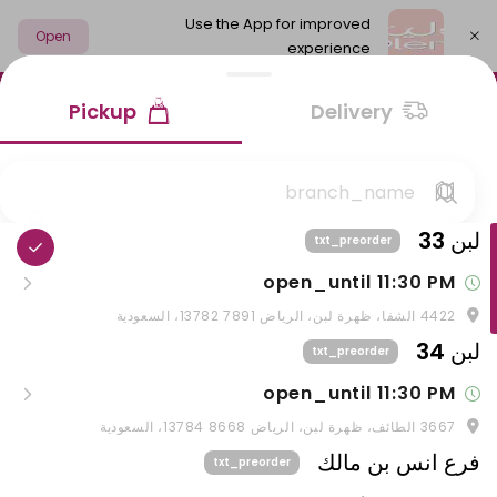
Use the App for improved
Open
experience
Select address
Pickup
Delivery
لبن 33
txt_preorder
open_until 11:30 PM
4422 الشفا، ظهرة لبن، الرياض 13782 7891، السعودية
01:30 PM–11:30 PM
daily
لبن 34
txt_preorder
بارد
ترافيل
شوكولاتة مميزة
السابلية
قهوة
open_until 11:30 PM
باقات أولينا
3667 الطائف، ظهرة لبن، الرياض 13784 8668، السعودية
08:30 AM–11:30 PM
txt_sunday
فرع انس بن مالك
txt_preorder
08:30 AM–11:30 PM
txt_monday