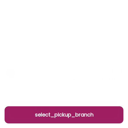
لبن 33
preorder_available
open_until 11:30 PM
4422 الشفا، ظهرة لبن، الرياض 13782 7891، السعودية
بوكس جورميت
01:30 PM–11:30 PM
daily
select_pickup_branch
select_pickup_branch