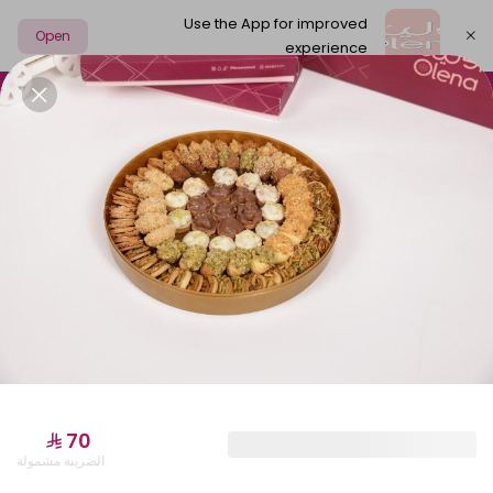
Use the App for improved
Open
experience
Select address
بارد
ترافيل
شوكولاتة مميزة
السابلية
قهوة
باقات أولينا
الضريبة مشمولة