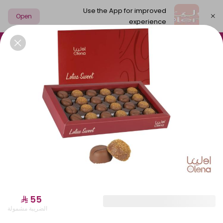
Use the App for improved
Open
experience
Select address
بارد
ترافيل
شوكولاتة مميزة
السابلية
قهوة
باقات أولينا
الضريبة مشمولة