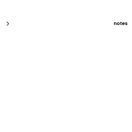
notes
باقه معمول فريش مكس وسط+فطايرمحشيه وسط