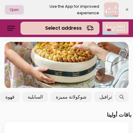
Use the App for improved
Open
experience
Select address
بارد
ترافيل
شوكولاتة مميزة
السابلية
قهوة
باقات أولينا