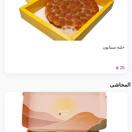
خلية سينابون
المحاشى