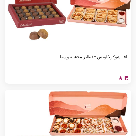
باقه شوكولا لوتس +فطاير محشيه وسط