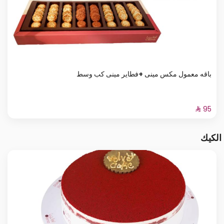
باقه معمول مكس مينى +فطاير مينى كب وسط
الكيك