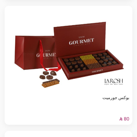
بوكس جورميت