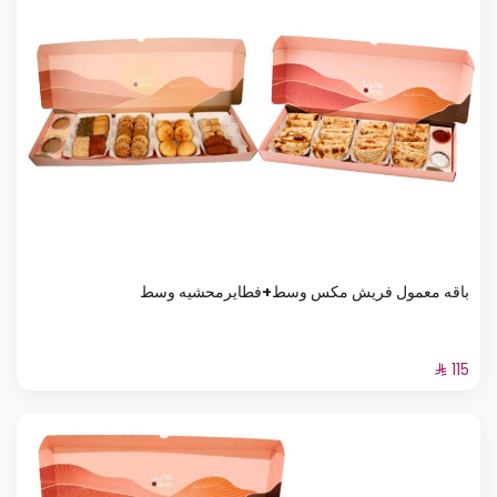
باقه معمول فريش مكس وسط+فطايرمحشيه وسط