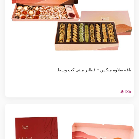
باقه بقلاوه ميكس + فطاير مينى كب وسط