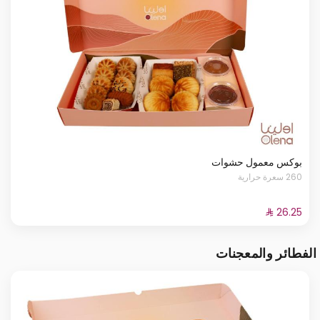
بوكس معمول حشوات
260 سعرة حرارية
الفطائر والمعجنات