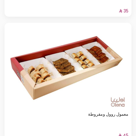
معمول روول ومقروطة