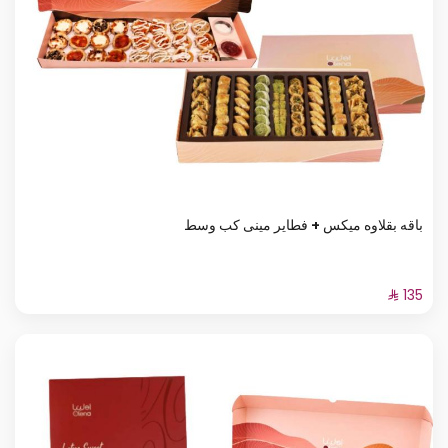
باقه بقلاوه ميكس + فطاير مينى كب وسط