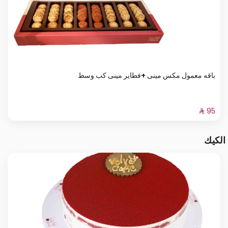
باقه معمول مكس مينى +فطاير مينى كب وسط
الكيك