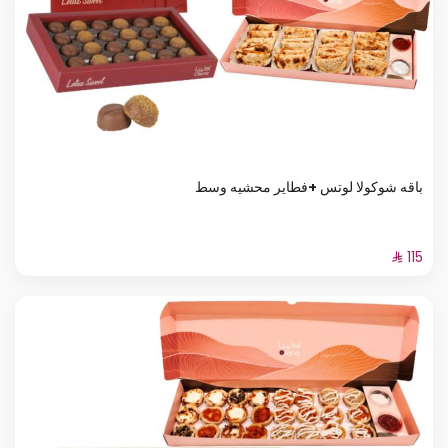
باقه شوكولا لوتس +فطاير محشيه وسط