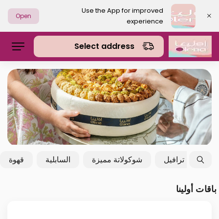
Use the App for improved
Open
experience
Select address
بارد
ترافيل
شوكولاتة مميزة
السابلية
قهوة
باقات أولينا