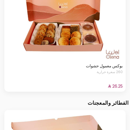
بوكس معمول حشوات
260 سعرة حرارية
الفطائر والمعجنات