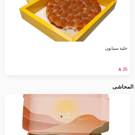
خلية سينابون
المحاشى