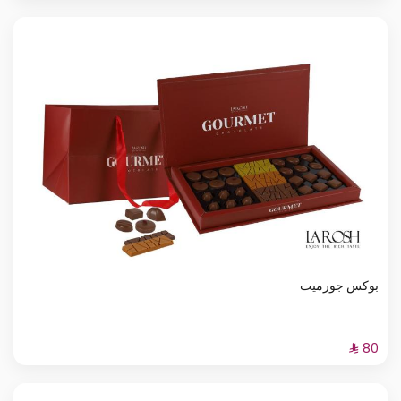
بوكس جورميت