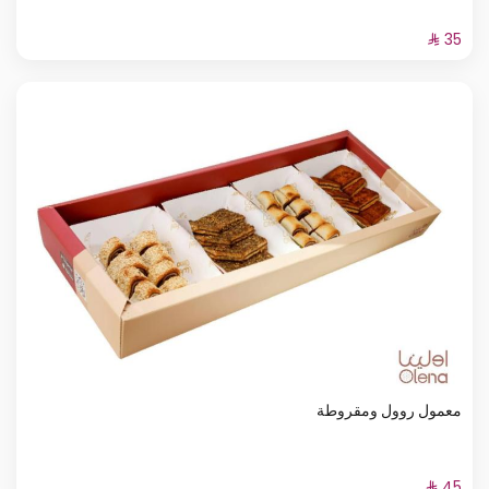
معمول روول ومقروطة