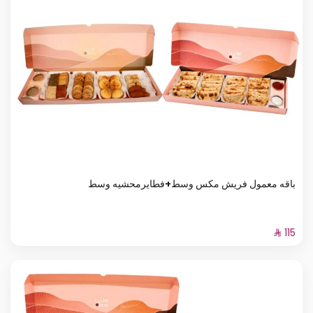
باقه معمول فريش مكس وسط+فطايرمحشيه وسط