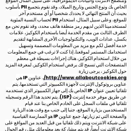
ومتصفح الانترنت والبيانات الديموغرافية، على سبيل المثال الموقع
الخاص بك ونوع الجنس وتاريخ الميلاد، وقد نقوم بتجميع PII بأسلوب
بحيث أن المنتج النهائي لا يحددك شخصيا أو أي مستخدم آخر
للموقع، وعلى سبيل المثال، استخدام PII لحساب النسبة المئوية
لمستخدمينا الذين لديهم رمز منطقة هاتف محدد، وقد نقوم نحن مع
الطرف الثالث من مقدم الخدمة أيضا باستخدام الكوكيز، علامات
بكسل، عدادات الويب، والتكنولوجيات الأخرى المشابهة لتقديم
خدمة أفضل لكم مع مزيد من المعلومات المصممة وتسهيل
استخدامك المستمر لموقعنا. إذا كنت لا ترغب في جمع المعلومات
من خلال استخدام الكوكيز، هناك إجراءات بسيطة في معظم
المتصفحات التي تسمح لك برفض استخدام الكوكيز. لمعرفة المزيد
حول الكوكيز ، يرجى زيارة
http://www.allaboutcookies.org/
.
عناوين IP هي
عناوين بروتوكول الإنترنت لأجهزة الكمبيوتر التي تستخدمها. يتم
تلقائيا تعيين عنوان IP الخاص بك إلى جهاز الكمبيوتر الذي تستخدمه
عن طريق موفر خدمة إنترنت (ISP). يتم تحديد هذا الرقم وتسجيله
تلقائيا في ملفات السجل على الخادم الخاص بنا عند قيام
المستخدمين بزيارة الموقع، جنبا إلى جنب مع وقت هذه الزيارة
والصفحة التي تم زيارتها. جمع عناوين IP هو الممارسة القياسية
على شبكة الانترنت ويتم ذلك تلقائيا من قبل العديد من المواقع على
شبكة الإنترنت
أيضاً، قد يتم مشاركة بعد معلوماتك مثل رقم الجوال