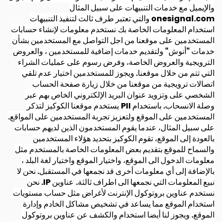
والإيميل مع خدمات التنبيهات على سبيل المثال
onesignal.com والتي تعتبر طرف ثالث لتنفيذ التنبيهات
استخدام المعلومات الخاصة بك
نستخدم معلومات لإنشاء حسابات
المستخدمين على موقعنا من اجل التواصل مع المستخدمين بشأن
خدمات "أنوش" ولتقديم خدمات إضافية للمستخدمين ، والعروض
الترويجية والعروض الخاصة، وفرض رسوم على عمليات الشراء
التي تتم من خلال موقعنا. ويجوز للمستخدمين اختيار عدم تلقي
اتصالات ترويجية من موقعنا من خلال زيارة صفحة الحساب
الشخصي على وتزويد عنوان البريد الإلكتروني الخاص بهم عبر
وصلة الانسحاب. باستخدام PII
يستخدم موقعنا الكوكيز لتذكر
المستخدمين على الموقع ولتعزيز تجربة المستخدمين على المواقع.
على سبيل المثال، عندما يقوم المستخدمون الذين لديهم حسابات
بالعودة إلى الموقع، تقوم الكوكيز بتحديد هؤلاء المستخدمين
والسماح للموقع بتقديم بعض المعلومات الخاصة بالمستخدم مثل
معلومات الدخول الى الموقع، واختيار الموقع واختيار لغة البلد ،
بالإضافة إلى أي معلومات أخرى قد نجمعها في المستقبل. نحن لا
نبيع المعلومات التي نجمعها الى اطراف ثالثة.
عناوين IP. نحن
نستخدم عناوين بروتوكول الإنترنت لأغراض مثل حساب مستويات
استخدام الموقع مما يساعد في تشخيص مشاكل الخادم وإدارة
الموقع. ويجوز لنا أيضا استخدام والكشف عن عناوين بروتوكول