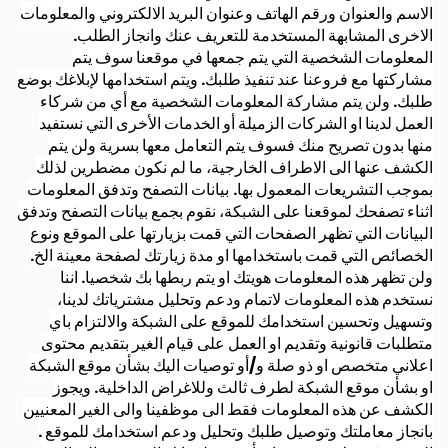
الاسم والعنوان ورقم الهاتف وعنوان البريد الالكتروني والمعلومات
الاخرى المشابهة المستخدمة للتعريف عنك وانجاز الطلب.
المعلومات الشخصية التي يتم جمعها في موقعنا سوف يتم
مشاركتها مع فروعنا عند تنفيذ طلبك. ويتم استخدامها لإبلاغك بوضع
طلبك. ولن يتم مشاركة المعلومات الشخصية مع أي من شركاء
العمل لدينا او الشركات الزميلة أو الخدمات الأخرى التي نستفيد
منها بدون تصريح منك فسوف يتم التعامل معها بسرية ولن يتم
الكشف عنها الى الاطراف الخارجية، ما لم نكون مضطرين لذلك
بموجب التشريعات المعمول بها.
بيانات التصفح وتدفق المعلومات
اثناء تصفحك لموقعنا على الشبكة، نقوم بجمع بيانات التصفح وتدفق
البيانات التي تظهر الصفحات التي قمت بزيارتها على الموقع ونوع
الخصائص التي قمت باستخدامها او مدة زيارتك لصفحة معينة الخ.
ولن تظهر هذه المعلومات هويتك او يتم ربطها بك شخصيا. اننا
نستخدم هذه المعلومات لاتمام ودعم وتحليل مشترياتك لدينا،
وتسهيل وتحسين استخدامك للموقع على الشبكة والالتزام باي
متطلبات قانونية وتقديم او العمل على قيام الغير بتقديم محتوى
اعلاني متخصص او ذو صلة و/أو توصيات اليك بشأن موقع الشبكة
او بشأن موقع الشبكة لطرف ثالث وللاغراض الداخلية. ويجوز
الكشف عن هذه المعلومات فقط الى موظفينا والى الغير المعنيين
بانجاز معاملتك وتوصيل طلبك وتحليل ودعم استخدامك للموقع .