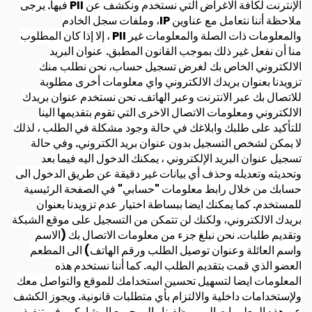
الإنترنت لكافة الاغراض التي نستخدم ونكشف عن PII فيها. يرجى
ملاحظة أننا نتعامل مع عناوين IP، وملفات سجل الخادم
والمعلومات ذات الصلة والمعلومات غير PII ، إلا إذا كان المطلوب
منا أن نفعل غير ذلك بموجب القانون المطبق.
عنوان البريد
الالكتروني الخاص بك
لغرض تسجيل حساب، نحن نطلب منك
تزويدنا بعنوان بريدك الالكتروني واي معلومات أخرى مطلوبة
للاتصال بك عبر الانترنت وعبر الهاتف. نحن نستخدم عنوان بريدك
الالكتروني ومعلومات الاتصال الاخرى التي تقوم بتقديمها الينا
للتأكيد على طلبك وابلاغك في حالة وجود مشكلة في الطلب ، لذلك
لا يمكن لشخص التسجيل بدون عنوان بريد الكتروني. وفي حالة
تسجيل عنوان البريد الإلكتروني ، يمكنك الدخول اليه فيما بعد
وتحديثه وتعديله وحذف أي بيانات غير دقيقة عن طريق الدخول الى
حسابك من خلال رابط معلومات "حسابي" في الصفحة الرئيسية
للمستخدم. كما يمكنك ايضا ببساطة اختيار عدم تزويدنا بعنوان
بريدك الالكتروني، ولكنك لن تتمكن من التسجيل على موقع الشبكة
وتقديم طلبات. نحن نبلغ جزء من معلومات الاتصال بك (الاسم
واسم العائلة وعنوان توصيل الطلب ورقم الهاتف) الى المطعم
العضو الذي قمت بتقديم الطلب اليه. كما أننا نستخدم هذه
المعلومات ايضا لتسهيل تحسين استخدامك للموقع والتواصل معك
ولإستخدامات داخلية والالتزام بأي متطلبات قانونية. ويجوز الكشف
عن هذه المعلومات الى موظفينا والى جميع المشاركين في تنفيذ