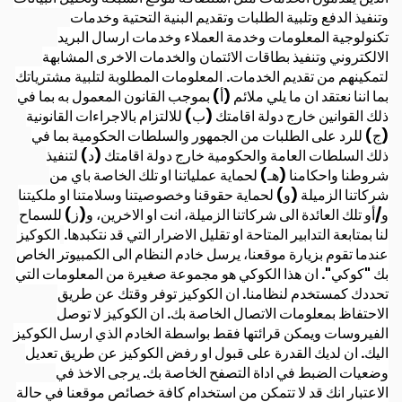
وتنفيذ الدفع وتلبية الطلبات وتقديم البنية التحتية وخدمات
تكنولوجية المعلومات وخدمة العملاء وخدمات ارسال البريد
الالكتروني وتنفيذ بطاقات الائتمان والخدمات الاخرى المشابهة
لتمكينهم من تقديم الخدمات.
المعلومات المطلوبة لتلبية مشترياتك
بما اننا نعتقد ان ما يلي ملائم (أ) بموجب القانون المعمول به بما في
ذلك القوانين خارج دولة اقامتك (ب) للالتزام بالاجراءات القانونية
(ج) للرد على الطلبات من الجمهور والسلطات الحكومية بما في
ذلك السلطات العامة والحكومية خارج دولة اقامتك (د) لتنفيذ
شروطنا واحكامنا (هـ) لحماية عملياتنا او تلك الخاصة باي من
شركاتنا الزميلة (و) لحماية حقوقنا وخصوصيتنا وسلامتنا او ملكيتنا
و/أو تلك العائدة الى شركاتنا الزميلة، انت او الاخرين، و(ز) للسماح
لنا بمتابعة التدابير المتاحة او تقليل الاضرار التي قد نتكبدها.
الكوكيز
عندما تقوم بزيارة موقعنا، يرسل خادم النظام الى الكمبيوتر الخاص
بك "كوكي". ان هذا الكوكي هو مجموعة صغيرة من المعلومات التي
تحددك كمستخدم لنظامنا. ان الكوكيز توفر وقتك عن طريق
الاحتفاظ بمعلومات الاتصال الخاصة بك. ان الكوكيز لا توصل
الفيروسات ويمكن قرائتها فقط بواسطة الخادم الذي ارسل الكوكيز
اليك. ان لديك القدرة على قبول او رفض الكوكيز عن طريق تعديل
وضعيات الضبط في اداة التصفح الخاصة بك. يرجى الاخذ في
الاعتبار انك قد لا تتمكن من استخدام كافة خصائص موقعنا في حالة