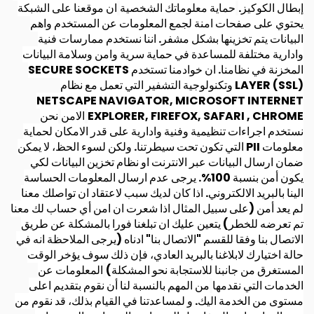
إبطال الكوكيز.
حماية معلوماتك الشخصية
ان موقعنا على الشبكة
يحتوي على صفحات امنة لجمع المعلومات عن المستخدم واهم
البيانات يتم تخزينها بشكل مشفر. اننا نستخدم ممارسات فنية
وادارية مختلفة للمساعدة في حماية سرية وامن وسلامة البيانات
المخزنة في نظامنا. ان خوادمنا تستخدم SECURE SOCKETS
LAYER (SSL) وتكنولوجية التشفير التي تعمل مع نظام
NETSCAPE NAVIGATOR, MICROSOFT INTERNET
EXPLORER, FIREFOX, SAFARI , CHROME
الامن
نحن
نستخدم اجراءات تنظيمية وفنية وادارية على قدر الامكان لحماية
معلومات PII التي تكون تحت سيطرتنا. ولكن لسوء الحظ، لا يمكن
ضمان ارسال البيانات عبر الانترنت او نظام تخزين البيانات لكي
يكون أمن بنسبة 100%. يرجى عدم ارسال المعلومات الحساسة
الينا بالبريد الالكتروني. اذا كان لديك سبب لاعتقاد ان تواصلك معنا
لم يعد أمن (على سبيل المثال اذا شعرت ان امن أي حساب لك معنا
تم تعرضه للخطر) يتعين عليك ان تبلغنا فورا بالمشكلة عن طريق
الاتصال بنا وفقا للقسم "الاتصال بنا" ادناه (يرجى الملاحظة انه في
حالة اختيارك لابلاغنا بالبريد العادي، فإن ذلك سوف يؤخر الوقت
المستغرق من جانبنا للاستجابة نحو المشكلة)
المعلومات عن
الخدمات التي نقدمها
من المهم بالنسبة لنا أن نقوم بتقديم اعلى
مستوى من الخدمة اليك. و لمساعدتنا في القيام بذلك، قد نقوم من