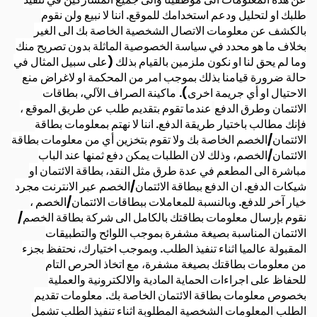
طلبك او لتحليل ودعم استخدامك للموقع. اننا لا نبيع ولن نقوم
بالكشف عن معلومات الاتصال الشخصية الخاصة بك الى الغير
بخلاف ما هو محدد في سياسة الخصوصية الماثلة بدون تصريح منك
وما لم يحق لنا او نكون ملزمين بالقيام بذلك (على سبيل المثال في
حالة ضرورة قيامنا بذلك بموجب امر من المحكمة او لاغراض منع
الاحتيال او أي جريمة اخرى).
ماكينة الصراف الآلي، بطاقات
الائتمان وطرق الدفع
عندما تقوم بتقديم طلب عن طريق الموقع ،
فإنك مطالب باختيار طريقة الدفع. اننا لا نهتم بمعلومات بطاقة
الائتمان/الخصم الخاصة بك ولا تقوم بتخزين أي من معلومات بطاقة
الائتمان/الخصم، وذلك لان الطلبات يمكن دفع ثمنها عند الباب
مباشرة الى المطعم في عدة طرق مثل النقد، بطاقة الائتمان او
شيكات الدفع. ان الدفع ببطاقة الائتمان/الخصم عبر الانترنت مجرد
خيار آخر للدفع. وبالنسبة للمعاملات ببطاقات الائتمان/الخصم ،
نقوم بإرسال معلومات بطاقتك بالكامل الى شركة بطاقة الخصم/
الائتمان المناسبة بصيغة مشفرة بموجب اللوائح والتطبيقات
المقبولة عالميا اثناء تنفيذ الطلب. وبموجب اختيارك، نحتفظ بجزء
من معلومات بطاقتك بصيغة مشفرة، مع اتخاذ الحرص التام
للحفاظ على اجراءات الحماية المادية والالكترونية والعملية
بخصوص معلومات بطاقة الائتمان الخاصة بك.
معلومات تقديم
الطلب
المعلومات الشخصية المطلوبة اثناء تنفيذ الطلب تشمل