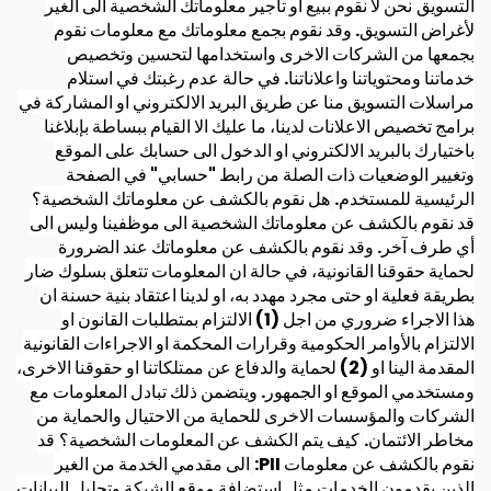
التسويق
نحن لا نقوم ببيع او تأجير معلوماتك الشخصية الى الغير
لأغراض التسويق. وقد نقوم بجمع معلوماتك مع معلومات نقوم
بجمعها من الشركات الاخرى واستخدامها لتحسين وتخصيص
خدماتنا ومحتوياتنا واعلاناتنا. في حالة عدم رغبتك في استلام
مراسلات التسويق منا عن طريق البريد الالكتروني او المشاركة في
برامج تخصيص الاعلانات لدينا، ما عليك الا القيام ببساطة بإبلاغنا
باختيارك بالبريد الالكتروني او الدخول الى حسابك على الموقع
وتغيير الوضعيات ذات الصلة من رابط "حسابي" في الصفحة
الرئيسية للمستخدم.
هل نقوم بالكشف عن معلوماتك الشخصية؟
قد نقوم بالكشف عن معلوماتك الشخصية الى موظفينا وليس الى
أي طرف آخر. وقد نقوم بالكشف عن معلوماتك عند الضرورة
لحماية حقوقنا القانونية، في حالة ان المعلومات تتعلق بسلوك ضار
بطريقة فعلية او حتى مجرد مهدد به، او لدينا اعتقاد بنية حسنة ان
هذا الاجراء ضروري من اجل (1) الالتزام بمتطلبات القانون او
الالتزام بالأوامر الحكومية وقرارات المحكمة او الاجراءات القانونية
المقدمة الينا او (2) لحماية والدفاع عن ممتلكاتنا او حقوقنا الاخرى،
ومستخدمي الموقع او الجمهور. ويتضمن ذلك تبادل المعلومات مع
الشركات والمؤسسات الاخرى للحماية من الاحتيال والحماية من
مخاطر الائتمان.
كيف يتم الكشف عن المعلومات الشخصية؟
قد
نقوم بالكشف عن معلومات PII:
الى مقدمي الخدمة من الغير
الذين يقدمون الخدمات مثل استضافة موقع الشبكة وتحليل البيانات